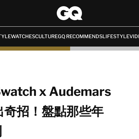
TYLE
WATCHES
CULTURE
GQ RECOMMENDS
LIFESTYLE
VID
ch x Audemars
op」出奇招！盤點那些年
列