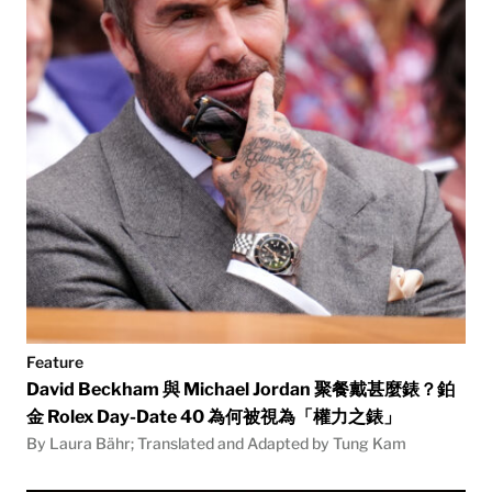
Feature
David Beckham 與 Michael Jordan 聚餐戴甚麼錶？鉑
金 Rolex Day-Date 40 為何被視為「權力之錶」
By Laura Bähr; Translated and Adapted by Tung Kam