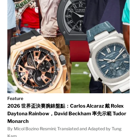
Feature
2026 世界盃決賽腕錶盤點：Carlos Alcaraz 戴 Rolex
Daytona Rainbow，David Beckham 率先示範 Tudor
Monarch
By Micol Bozino Resmini; Translated and Adapted by Tung
Kam