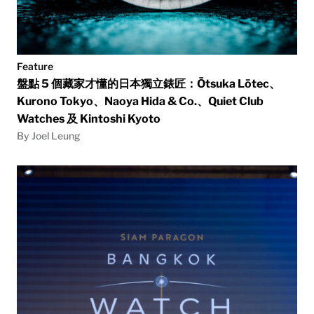
Feature
盤點 5 個藏家才懂的日本獨立錶匠：Ōtsuka Lōtec、
Kurono Tokyo、Naoya Hida & Co.、Quiet Club
Watches 及 Kintoshi Kyoto
By Joel Leung