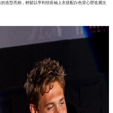
性韻味的造型亮相，輕鬆以亨利領長袖上衣搭配白色背心營造層次