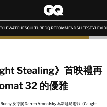
TYLE
WATCHES
CULTURE
GQ RECOMMENDS
LIFESTYLE
VID
aught Stealing》首映禮再
onomat 32 的優雅
unny 及導演 Darren Aronofsky 為新懸疑電影《Caught