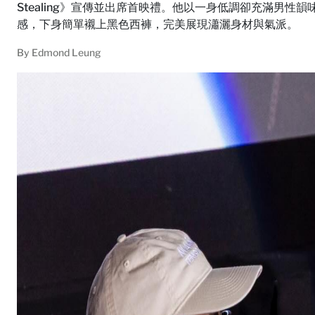
Stealing》宣傳並出席首映禮。他以一身低調卻充滿男
感，下身簡單襯上黑色西褲，完美展現瀟灑身材與氣派。
By
Edmond Leung