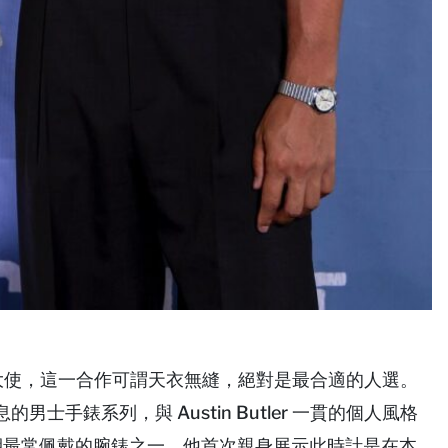
tling 品牌大使，這一合作可謂天衣無縫，絕對是最合適的人選。
的男士手錶系列，與 Austin Butler 一貫的個人風格
utler 近期最常佩戴的腕錶之一，他首次親身展示此時計是在本