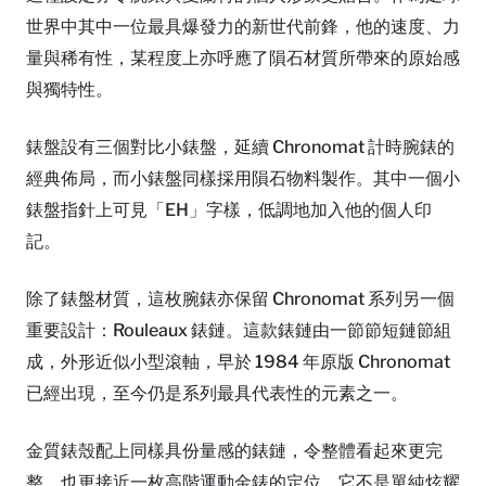
世界中其中一位最具爆發力的新世代前鋒，他的速度、力
量與稀有性，某程度上亦呼應了隕石材質所帶來的原始感
與獨特性。
錶盤設有三個對比小錶盤，延續 Chronomat 計時腕錶的
經典佈局，而小錶盤同樣採用隕石物料製作。其中一個小
錶盤指針上可見「EH」字樣，低調地加入他的個人印
記。
除了錶盤材質，這枚腕錶亦保留 Chronomat 系列另一個
重要設計：Rouleaux 錶鏈。這款錶鏈由一節節短鏈節組
成，外形近似小型滾軸，早於 1984 年原版 Chronomat
已經出現，至今仍是系列最具代表性的元素之一。
金質錶殼配上同樣具份量感的錶鏈，令整體看起來更完
整，也更接近一枚高階運動金錶的定位。它不是單純炫耀