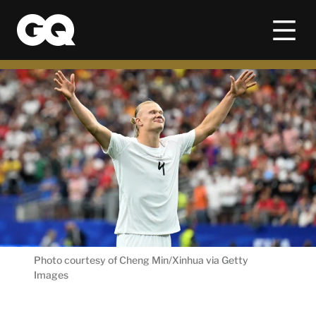
Photo courtesy of Cheng Min/Xinhua via Getty
Images