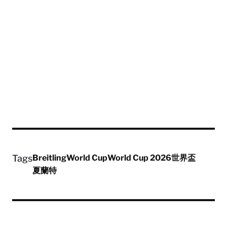
Tags
Breitling
World Cup
World Cup 2026
世界盃
夏蘭特