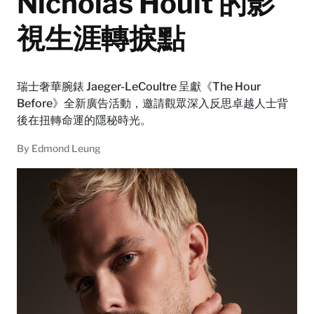
Nicholas Hoult 的影
視生涯轉捩點
瑞士奢華腕錶 Jaeger-LeCoultre 呈獻《The Hour
Before》全新廣告活動，邀請觀眾深入反思卓越人士背
後在扭轉命運的隱秘時光。
By
Edmond Leung