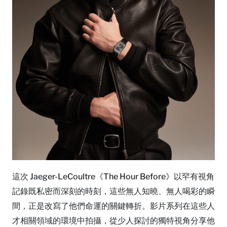
這次 Jaeger-LeCoultre《The Hour Before》以罕有視角
記錄既私密而深刻的時刻，這些無人知曉、無人喝彩的瞬
間，正是改寫了他們命運的關鍵轉折。影片系列在這些人
才相關領域的環境中拍攝，從少人探討的獨特視角分享他