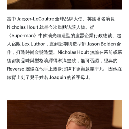
當中 Jaeger-LeCoultre 全球品牌大使、英國著名演員
Nicholas Hoult 就是今次重點訪談人物。從
《Superman》中飾演光頭造型的盧瑟企業行政總裁、超
人宿敵 Lex Luthor，直到近期與造型師 Jason Bolden 合
作，打造時尚金髮造型。Nicholas Hoult 無論在幕前或幕
後都將品味與型格演繹得淋漓盡致，無可否認，經典的
Reverso 腕錶在他手上親身演繹下更顯意義非凡，因他在
錶背上刻了兒子姓名 Joaquin 的首字母 J。