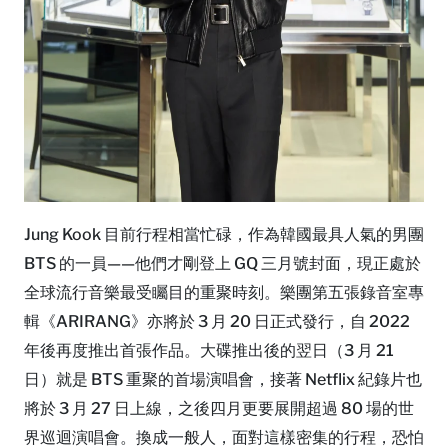
Jung Kook 目前行程相當忙碌，作為韓國最具人氣的男團
BTS 的一員——他們才剛登上 GQ 三月號封面，現正處於
全球流行音樂最受矚目的重聚時刻。樂團第五張錄音室專
輯《ARIRANG》亦將於 3 月 20 日正式發行，自 2022
年後再度推出首張作品。大碟推出後的翌日（3 月 21
日）就是 BTS 重聚的首場演唱會，接著 Netflix 紀錄片也
將於 3 月 27 日上線，之後四月更要展開超過 80 場的世
界巡迴演唱會。換成一般人，面對這樣密集的行程，恐怕