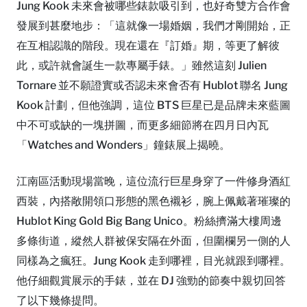
Jung Kook 未來會被哪些錶款吸引到，也好奇雙方合作會
發展到甚麼地步：「這就像一場婚姻，我們才剛開始，正
在互相認識的階段。現在還在『訂婚』期，等更了解彼
此，或許就會誕生一款專屬手錶。」雖然這刻 Julien
Tornare 並不願證實或否認未來會否有 Hublot 聯名 Jung
Kook 計劃，但他強調，這位 BTS 巨星已是品牌未來藍圖
中不可或缺的一塊拼圖，而更多細節將在四月日內瓦
「Watches and Wonders」鐘錶展上揭曉。
江南區活動現場當晚，這位流行巨星身穿了一件修身酒紅
西裝，內搭敞開領口形態的黑色襯衫，腕上佩戴著璀璨的
Hublot King Gold Big Bang Unico。粉絲擠滿大樓周邊
多條街道，縱然人群被保安隔在外面，但圍欄另一側的人
同樣為之瘋狂。Jung Kook 走到哪裡，目光就跟到哪裡。
他仔細觀賞展示的手錶，並在 DJ 強勁的節奏中親切回答
了以下幾條提問。