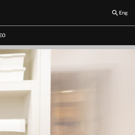
Eng
EO