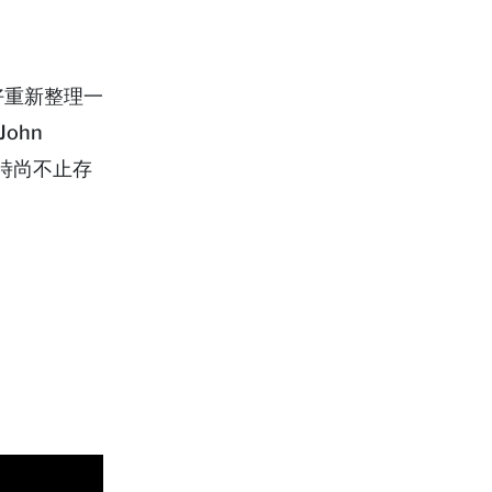
，正好重新整理一
John
見時尚不止存