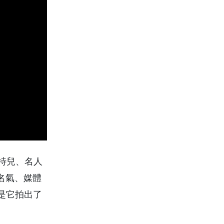
模特兒、名人
對名氣、媒體
是它拍出了