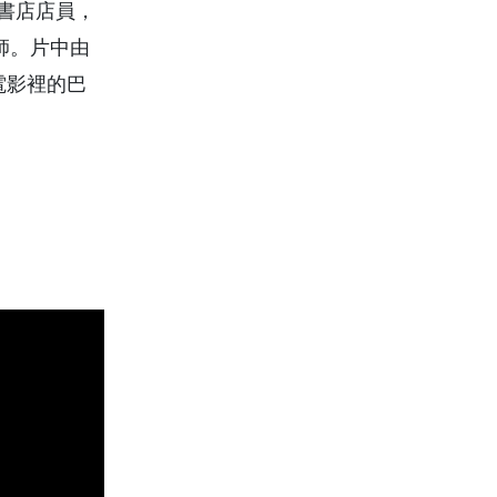
一名書店店員，
影師。片中由
。電影裡的巴