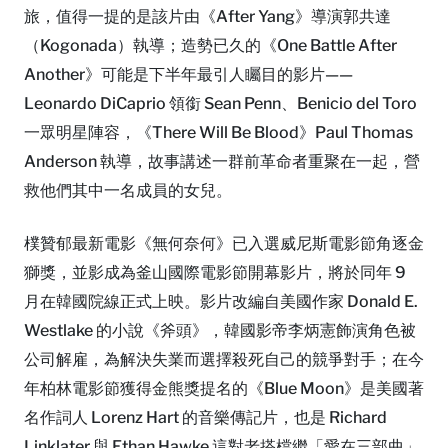
旅，值得一提的是該片由《After Yang》導演郭共達
（Kogonada）執導；造勢已久的《One Battle After
Another》可能是下半年最引人矚目的影片——
Leonardo DiCaprio 領銜 Sean Penn、Benicio del Toro
一眾明星陣容，《There Will Be Blood》Paul Thomas
Anderson 執導，故事講述一群前革命者重聚在一起，營
救他們其中一名成員的女兒。
樸贊郁最新電影《無何奈何》已入選威尼斯電影節角逐金
獅獎，並影成為釜山國際電影節開幕影片，將於同年 9
月在韓國院線正式上映。影片改編自美國作家 Donald E.
Westlake 的小說《斧頭》，韓國影帝李炳憲飾演角色被
公司解雇，為解決失業而選擇殺死自己的競爭對手；在今
年柏林電影節獲得金熊獎提名的《Blue Moon》是美國著
名作詞人 Lorenz Hart 的音樂傳記片，也是 Richard
Linklater 與 Ethan Hawke 這對老搭檔繼「愛在三部曲」