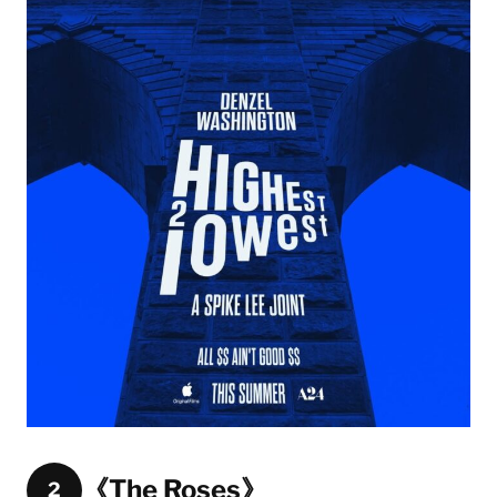
《The Roses》
2