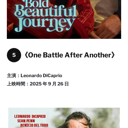
《One Battle After Another》
5
主演：Leonardo DiCaprio
上映時間：2025 年 9 月 26 日