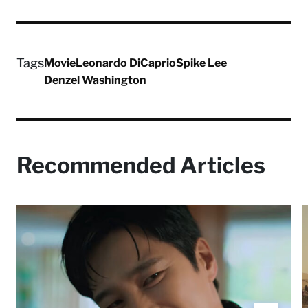
Tags
Movie
Leonardo DiCaprio
Spike Lee
Denzel Washington
Recommended Articles