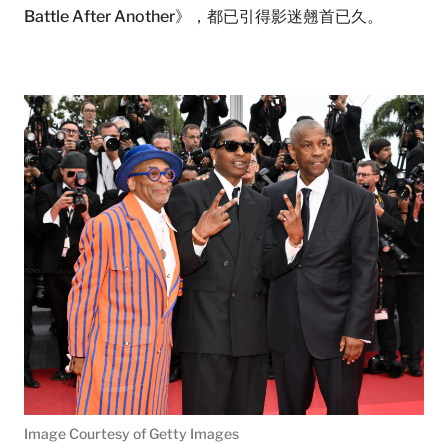
Battle After Another》，都已引得影迷翹首已久。
Image Courtesy of Getty Images