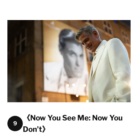
《Now You See Me: Now You
9
Don’t》