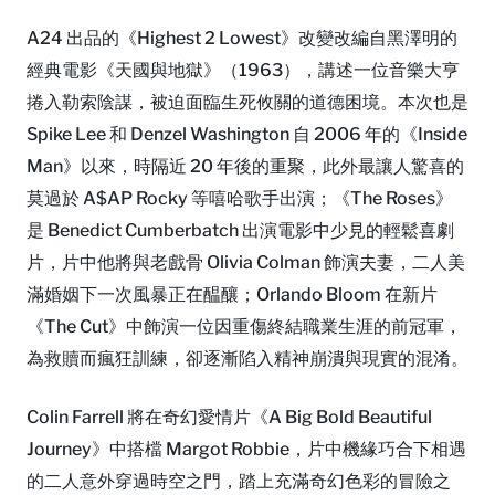
A24 出品的《Highest 2 Lowest》改變改編自黑澤明的
經典電影《天國與地獄》（1963），講述一位音樂大亨
捲入勒索陰謀，被迫面臨生死攸關的道德困境。本次也是
Spike Lee 和 Denzel Washington 自 2006 年的《Inside
Man》以來，時隔近 20 年後的重聚，此外最讓人驚喜的
莫過於 A$AP Rocky 等嘻哈歌手出演；《The Roses》
是 Benedict Cumberbatch 出演電影中少見的輕鬆喜劇
片，片中他將與老戲骨 Olivia Colman 飾演夫妻，二人美
滿婚姻下一次風暴正在醖釀；Orlando Bloom 在新片
《The Cut》中飾演一位因重傷終結職業生涯的前冠軍，
為救贖而瘋狂訓練，卻逐漸陷入精神崩潰與現實的混淆。
Colin Farrell 將在奇幻愛情片《A Big Bold Beautiful
Journey》中搭檔 Margot Robbie，片中機緣巧合下相遇
的二人意外穿過時空之門，踏上充滿奇幻色彩的冒險之