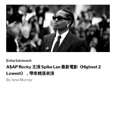
Entertainment
A$AP Rocky 主演 Spike Lee 最新電影《Highest 2
Lowest》，帶來精湛表演
By Iana Murray