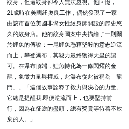
紋身，但這紋身卻令人無法忽視。他回憶，
21歲時在美國紐奧良工作，偶然發現了一家
由該市首位美國非裔女性紋身師開設的歷史悠
久的紋身店。他的紋身圖案中央描繪了一則關
於鯉魚的傳說：一尾鯉魚憑藉堅毅的意志逆流
而上，攀登瀑布，其毅力最終獲得天皇的認
可。在瀑布頂端，鯉魚轉化為一條閃耀的金
龍，象徵力量與權威，此瀑布從此被稱為「龍
門」。「這個故事詮釋了毅力與決心的力量。
它總是提醒我,即便逆流而上，也要堅持前
行，因為在征途的盡頭，總有獎賞等待着不放
棄的人。」