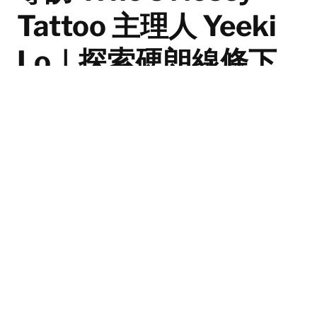
Tattoo 主理人 Yeeki
Lo｜探索硬朗線條下
的溫柔
在紋身這個向來被視為男性化的行業中，Who's Nosey
Tattoo 主理人 Yeeki 憑著對這門藝術的熱情，以及一份
屬於女性的細膩視角，打造出香港紋身圈中一片難得的淨
土。她的工作室沒有傳統紋身店的壓迫感，取而代之的，
是一種舒適恬靜的氛圍。紋身，絕對可以是溫柔而有力
的，而它的力量源自於紋身師、紋身者與圖案之間的連
結。
By
Nicholas Chan Lok