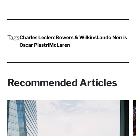
Tags
Charles Leclerc
Bowers & Wilkins
Lando Norris
Oscar Piastri
McLaren
Recommended Articles