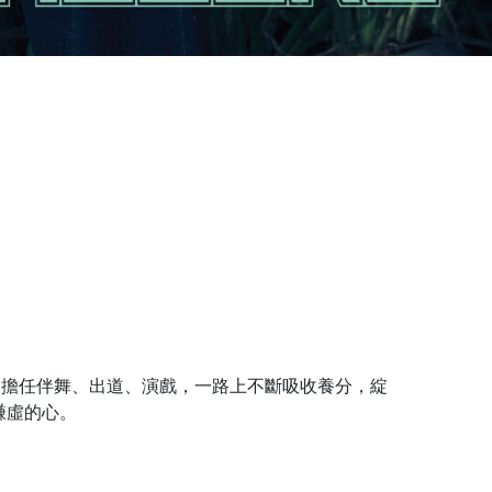
之路。從擔任伴舞、出道、演戲，一路上不斷吸收養分，綻
謙虛的心。