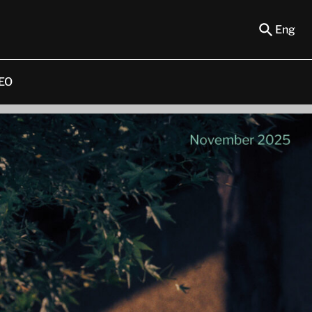
Eng
EO