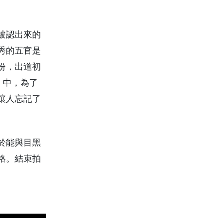
被認出來的
秀的五官是
份，出道初
》中，為了
讓人忘記了
於能與目黑
格。結束拍