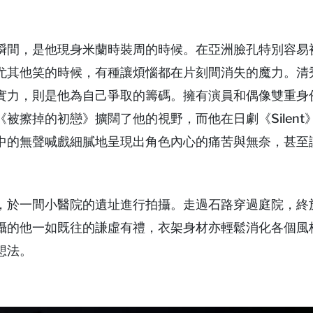
瞬間，是他現身米蘭時裝周的時候。在亞洲臉孔特別容易
尤其他笑的時候，有種讓煩惱都在片刻間消失的魔力。清
實力，則是他為自己爭取的籌碼。擁有演員和偶像雙重身
被擦掉的初戀》擴闊了他的視野，而他在日劇《Silent
中的無聲喊戲細膩地呈現出角色內心的痛苦與無奈，甚至
，於一間小醫院的遺址進行拍攝。走過石路穿過庭院，終
攝的他一如既往的謙虛有禮，衣架身材亦輕鬆消化各個風
想法。