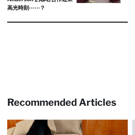
高光時刻⋯⋯？
Recommended Articles