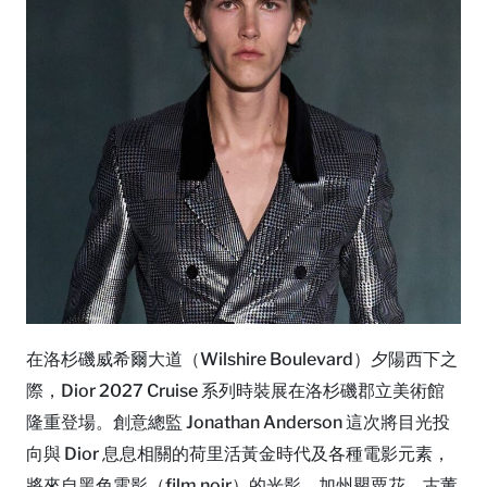
在洛杉磯威希爾大道（Wilshire Boulevard）夕陽西下之
際，Dior 2027 Cruise 系列時裝展在洛杉磯郡立美術館
隆重登場。創意總監 Jonathan Anderson 這次將目光投
向與 Dior 息息相關的荷里活黃金時代及各種電影元素，
將來自黑色電影（film noir）的光影、加州罌粟花、古董