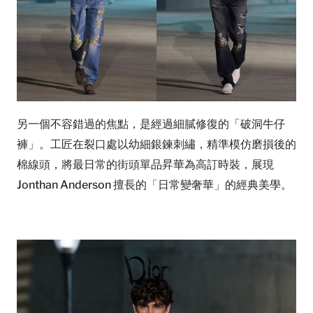
另一個不容錯過的焦點，是經過細膩修復的「破洞牛仔
褲」。工匠在裂口處以幼細銀鍊刺繡，精準模仿磨損後的
棉線頭，將最日常的街頭單品昇華為高訂時裝，展現
Jonthan Anderson 擅長的「日常變奢華」的經典美學。