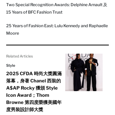
Two Special Recognition Awards: Delphine Arnault 及
15 Years of BFC Fashion Trust
25 Years of Fashion East: Lulu Kennedy and Raphaelle
Moore
Related Articles
Style
2025 CFDA 時尚大獎圓滿
落幕，身著 Chanel 西裝的
A$AP Rocky 獲頒 Style
Icon Award；Thom
Browne 第四度榮獲美國年
度男裝設計師大獎