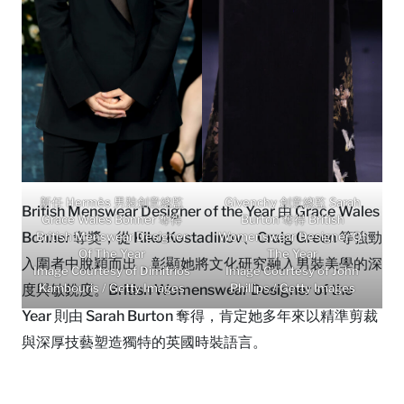
新任 Hermès 男裝創意總監
Givenchy 創意總監 Sarah
British Menswear Designer of the Year 由 Grace Wales
Grace Wales Bonner 奪得
Burton 奪得 British
Bonner 奪獎，從 Kiko Kostadinov、Craig Green 等強勁
British Menswear Designer
Womenswear Designer Of
Of The Year
The Year
入圍者中脫穎而出，彰顯她將文化研究融入男裝美學的深
Image Courtesy of Dimitrios
Image Courtesy of John
Kambouris / Getty Images
Phillips / Getty Images
度與敏銳度。British Womenswear Designer of the
Year 則由 Sarah Burton 奪得，肯定她多年來以精準剪裁
與深厚技藝塑造獨特的英國時裝語言。