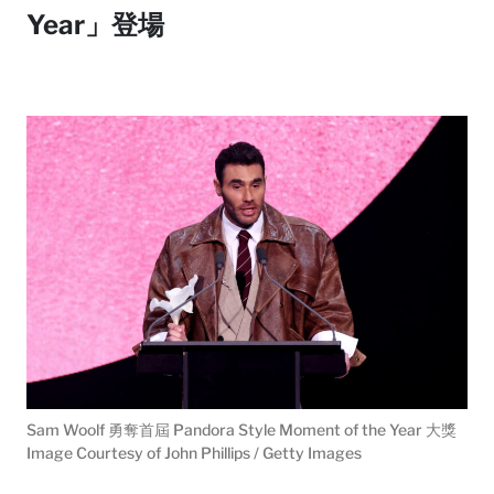
Year」登場
Sam Woolf 勇奪首屆 Pandora Style Moment of the Year 大獎
Image Courtesy of John Phillips / Getty Images