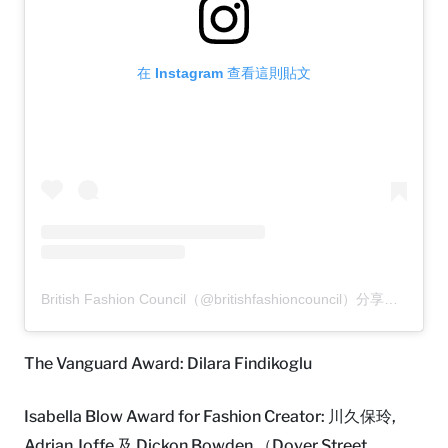
在 Instagram 查看這則貼文
British Fashion Council（@britishfashioncouncil）分享的貼文
The Vanguard Award: Dilara Findikoglu
Isabella Blow Award for Fashion Creator: 川久保玲,
Adrian Joffe 及 Dickon Bowden （Dover Street