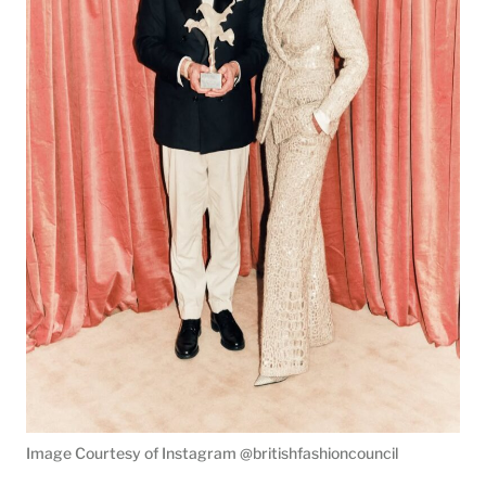
Image Courtesy of Instagram @britishfashioncouncil