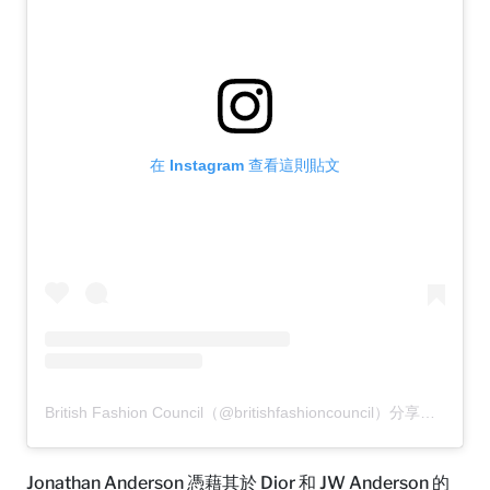
在 Instagram 查看這則貼文
British Fashion Council（@britishfashioncouncil）分享的貼文
Jonathan Anderson 憑藉其於 Dior 和 JW Anderson 的