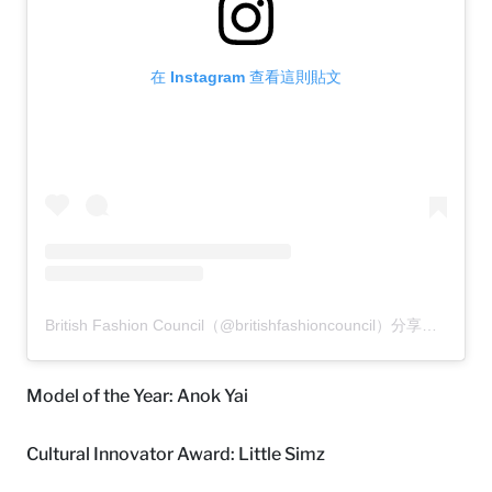
在 Instagram 查看這則貼文
British Fashion Council（@britishfashioncouncil）分享的貼文
Model of the Year: Anok Yai
Cultural Innovator Award: Little Simz