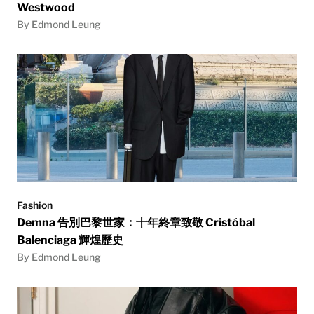
Westwood
By Edmond Leung
Fashion
Demna 告別巴黎世家：十年終章致敬 Cristóbal
Balenciaga 輝煌歷史
By Edmond Leung