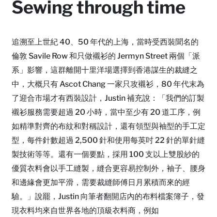
Sewing through time
追溯至上世紀 40、50 年代的上海，當時受西裝聞名的
倫敦 Savile Row 和只做襯衫的 Jermyn Street 兩個「派
系」影響，這群離開十里洋場選擇到香港謀生的裁縫之
中，大概只有 Ascot Chang 一家只攻襯衫，80 年代末為
了迎合市場才有西裝設計，Justin 補充說：「我們的訂製
襯衫服務需要超過 20 小時，當中至少有 20 道工序，例
如精準對齊的布紋和對稱設計，還有領型與袖型的手工定
型，每件針數超過 2,500 針和使用每英吋 22 針的單針縫
製技術等等。還有一個要點，採用 100 支以上雙股紗的
優質衣料會以手工縫製，縫合更容易控制外，袖子、腰身
和邊緣會更加平滑，需要裁縫師傅日月累積而來的經
驗。」說罷，Justin 向筆者翻開店內的布料檔案簿子，發
現衣料均來自世界各地的頂級衣料商，例如