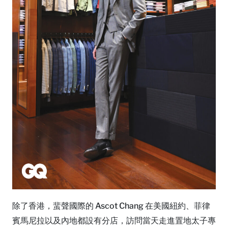
除了香港，蜚聲國際的 Ascot Chang 在美國紐約、菲律
賓馬尼拉以及內地都設有分店，訪問當天走進置地太子專