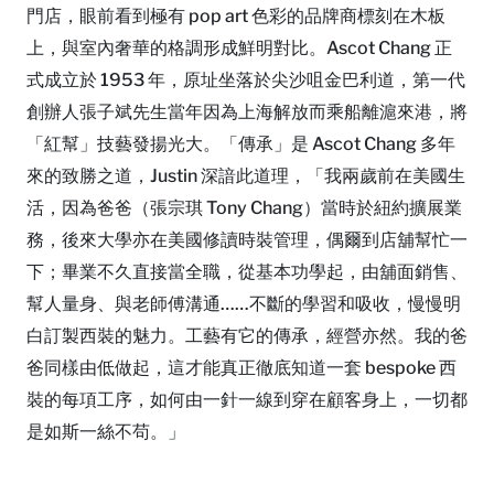
門店，眼前看到極有 pop art 色彩的品牌商標刻在木板
上，與室內奢華的格調形成鮮明對比。Ascot Chang 正
式成立於 1953 年，原址坐落於尖沙咀金巴利道，第一代
創辦人張子斌先生當年因為上海解放而乘船離滬來港，將
「紅幫」技藝發揚光大。「傳承」是 Ascot Chang 多年
來的致勝之道，Justin 深諳此道理，「我兩歲前在美國生
活，因為爸爸（張宗琪 Tony Chang）當時於紐約擴展業
務，後來大學亦在美國修讀時裝管理，偶爾到店舖幫忙一
下；畢業不久直接當全職，從基本功學起，由舖面銷售、
幫人量身、與老師傅溝通……不斷的學習和吸收，慢慢明
白訂製西裝的魅力。工藝有它的傳承，經營亦然。我的爸
爸同樣由低做起，這才能真正徹底知道一套 bespoke 西
裝的每項工序，如何由一針一線到穿在顧客身上，一切都
是如斯一絲不苟。」