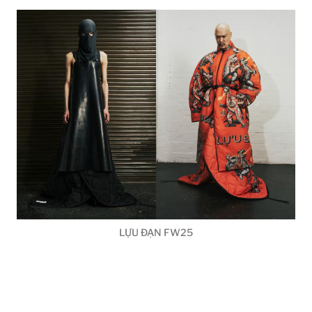
LỰU ĐẠN FW25