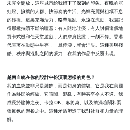
未完全開放，這座城市給我留下了深刻的印象。夜晚的霓
虹燈、擁擠的人群、快節奏的生活、光鮮亮麗與粗糲不息
的碰撞。這裏充滿活力，略帶混亂，永遠在流動。我還記
得那種持續不斷的喧囂：有人隨地吐痰，有人討價還價地
買卡式機和任天堂遊戲，人們摩肩接踵，一刻不停。香港
代表著在動態中生存，一旦停滯，就會消失。這種美與殘
酷、秩序與混亂之間的張力，在我的作品中反覆出現。
越南血統在你的設計中扮演著怎樣的角色？
我的血統並非只是裝飾，而是切身的體驗。它是我在美國
作為移民的經驗。它喧鬧、混亂，有時甚至令人不適。我
成長於賭博之夜、卡拉 OK、麻將桌、以及擠滿喧鬧和緊
張氣氛的聚餐之中。這種矛盾塑造了我對社群和力量的理
解。