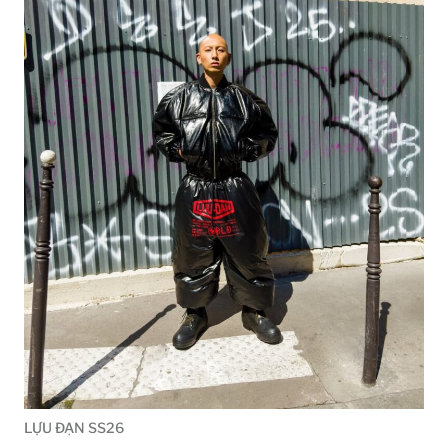
LỰU ĐẠN SS26