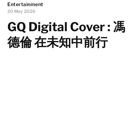
Entertainment
20 May 2026
GQ Digital Cover : 馮
德倫 在未知中前行
所有人都想要成功，但正如馮德倫在新單曲〈屢戰屢敗又
怎樣〉中所回應的，人生難免會遭遇失敗。那些挫折，都
是時間留下的痕跡——你無法預知自己所種下的種子，在
土地上最終會長成的模樣，但你可以選擇，以甚麼樣的心
情迎接收穫。
By Leon Kuo & Amber Chiu；Adapted by Mike Lai