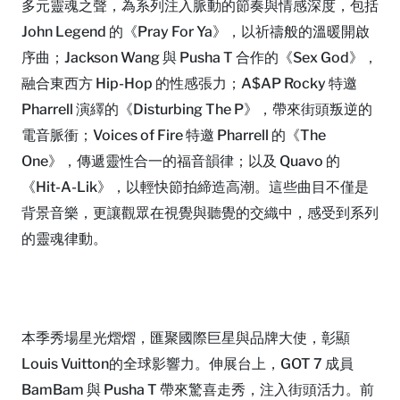
多元靈魂之聲，為系列注入脈動的節奏與情感深度，包括
John Legend 的《Pray For Ya》，以祈禱般的溫暖開啟
序曲；Jackson Wang 與 Pusha T 合作的《Sex God》，
融合東西方 Hip-Hop 的性感張力；A$AP Rocky 特邀
Pharrell 演繹的《Disturbing The P》，帶來街頭叛逆的
電音脈衝；Voices of Fire 特邀 Pharrell 的《The
One》，傳遞靈性合一的福音韻律；以及 Quavo 的
《Hit-A-Lik》，以輕快節拍締造高潮。這些曲目不僅是
背景音樂，更讓觀眾在視覺與聽覺的交織中，感受到系列
的靈魂律動。
本季秀場星光熠熠，匯聚國際巨星與品牌大使，彰顯
Louis Vuitton的全球影響力。伸展台上，GOT 7 成員
BamBam 與 Pusha T 帶來驚喜走秀，注入街頭活力。前