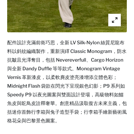
配件設計充滿前衛巧思，全新 LV Silk-Nylon 絲質尼龍布
料以斜紋編織製作，重新演繹 Classic Monogram，防水
抗皺且光澤奪目，包括 Nevereverfull、Cargo Horizon
與全新 Dandy Duffle 等等款式。Monogram Vintage
Vernis 革新漆皮，以柔軟麂皮塗亮漆增添立體色彩；
Midnight Flash 袋款在閃光下呈現銀色幻影；P9 系列如
Speedy P9 以夜光圖案與雙面設計登場，高級物料如鱷
魚皮與鴕鳥皮詮釋奢華。創意精品汲取復古未來主義，包
括迷你首飾行李箱與兔子造型手袋；行李箱手繪新藝術風
格花朵與巴黎景色圖案。