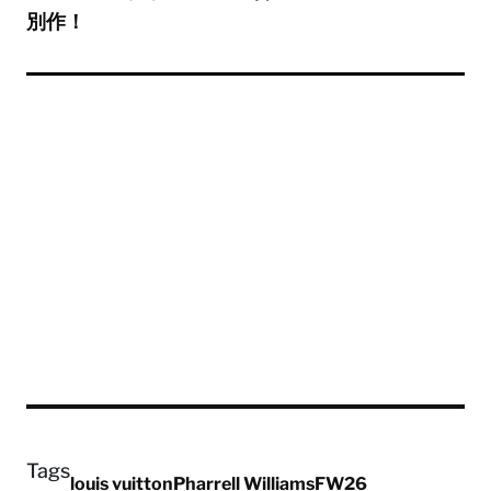
別作！
Tags
louis vuitton
Pharrell Williams
FW26