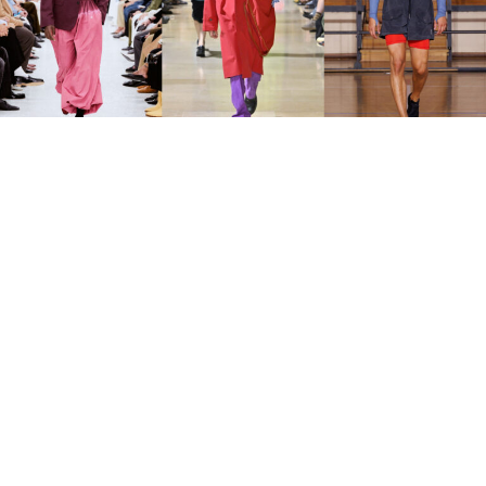
Style
10 July 2026
打破男性氣質的標
籤！「紅紫配」為
什麼突然成為男裝
最流行配色組合？