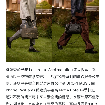
時裝秀於巴黎 Le Jardin d’Acclimatation 盛大揭幕，邀
請函以一雙拖鞋形式寄出，巧妙預告系列的舒適與未來主
義。展場中央樹立預製房屋概念作品 DROPHAUS，由
Pharrell Williams 與建築事務所 Not A Hotel 聯手打造，
是對不受時間束縛未來生活空間的構思。水滴外形不僅呼
應系列意象，更成為永恆未來的基礎。室內陳設 Pharrell