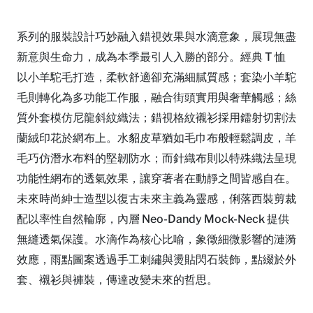
系列的服裝設計巧妙融入錯視效果與水滴意象，展現無盡
新意與生命力，成為本季最引人入勝的部分。經典 T 恤
以小羊駝毛打造，柔軟舒適卻充滿細膩質感；套染小羊駝
毛則轉化為多功能工作服，融合街頭實用與奢華觸感；絲
質外套模仿尼龍斜紋織法；錯視格紋襯衫採用鐳射切割法
蘭絨印花於網布上。水貂皮草猶如毛巾布般輕鬆調皮，羊
毛巧仿潛水布料的堅韌防水；而針織布則以特殊織法呈現
功能性網布的透氣效果，讓穿著者在動靜之間皆感自在。
未來時尚紳士造型以復古未來主義為靈感，俐落西裝剪裁
配以率性自然輪廓，內層 Neo-Dandy Mock-Neck 提供
無縫透氣保護。水滴作為核心比喻，象徵細微影響的漣漪
效應，雨點圖案透過手工刺繡與燙貼閃石裝飾，點綴於外
套、襯衫與褲裝，傳達改變未來的哲思。