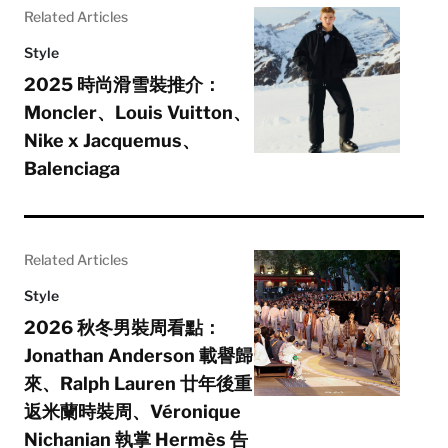
Related Articles
Style
2025 時尚滑雪裝推介：
Moncler、Louis Vuitton、
Nike x Jacquemus、
Balenciaga
Related Articles
Style
2026 秋冬男裝周看點：
Jonathan Anderson 載譽歸
來、Ralph Lauren 廿年後重
返米蘭時裝周、Véronique
Nichanian 執掌 Hermès 告