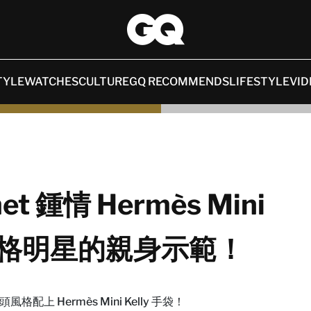
TYLE
WATCHES
CULTURE
GQ RECOMMENDS
LIFESTYLE
VID
et 鍾情 Hermès Mini
風格明星的親身示範！
配上 Hermès Mini Kelly 手袋！