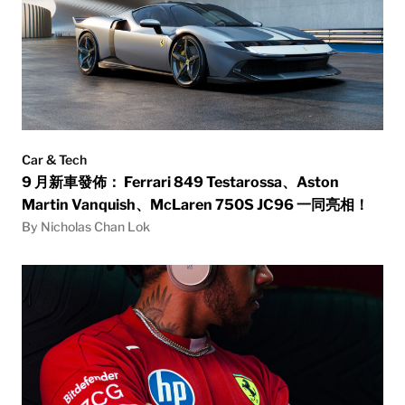
Car & Tech
9 月新車發佈： Ferrari 849 Testarossa、Aston
Martin Vanquish、McLaren 750S JC96 一同亮相！
By Nicholas Chan Lok