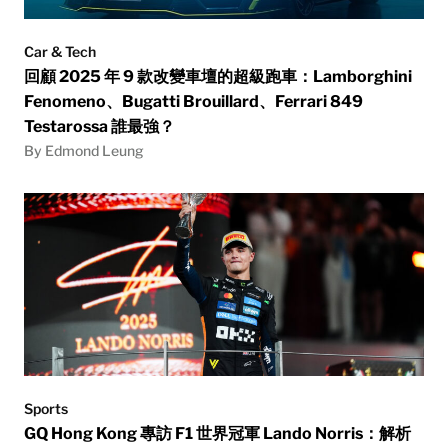
Car & Tech
回顧 2025 年 9 款改變車壇的超級跑車：Lamborghini
Fenomeno、Bugatti Brouillard、Ferrari 849
Testarossa 誰最強？
By Edmond Leung
Sports
GQ Hong Kong 專訪 F1 世界冠軍 Lando Norris：解析