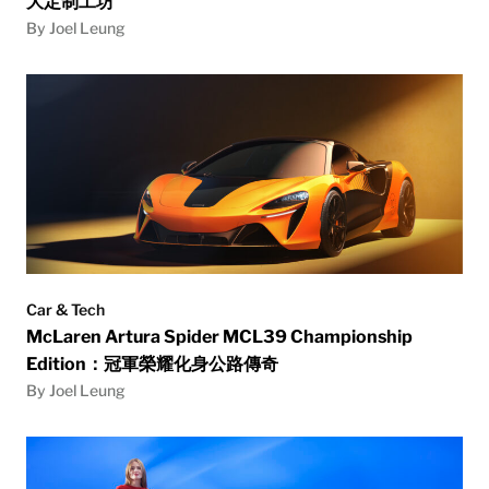
大定制工坊
By Joel Leung
Car & Tech
McLaren Artura Spider MCL39 Championship
Edition：冠軍榮耀化身公路傳奇
By Joel Leung