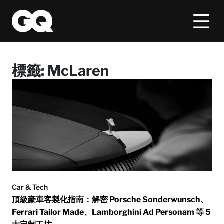
標籤:
McLaren
Car & Tech
頂級豪車客製化指南：解密 Porsche Sonderwunsch、
Ferrari Tailor Made、Lamborghini Ad Personam 等 5