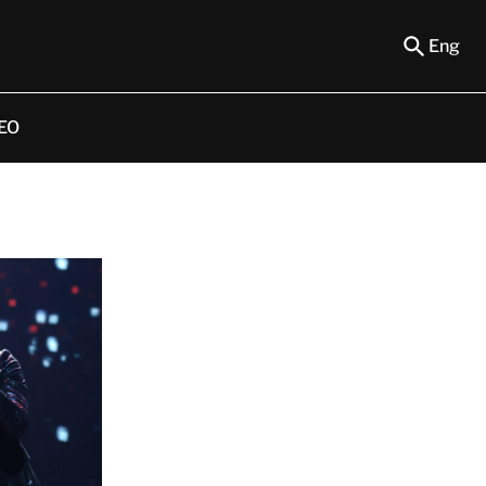
Eng
EO