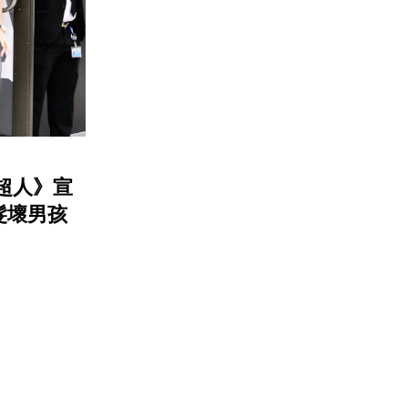
在《超人》宣
髮壞男孩