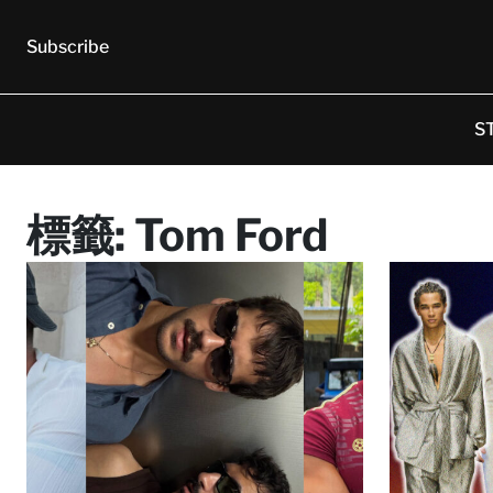
Subscribe
S
標籤:
Tom Ford