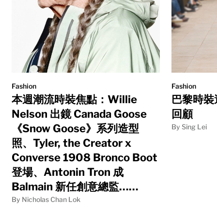
Fashion
Fashion
本週潮流時裝焦點：Willie
巴黎時裝
Nelson 出鏡 Canada Goose
回顧
《Snow Goose》系列造型
By Sing Lei
照、Tyler, the Creator x
Converse 1908 Bronco Boot
登場、Antonin Tron 成
Balmain 新任創意總監……
By Nicholas Chan Lok