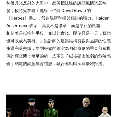
彷彿月光反射的大海中，品牌標誌性的誘惑風情恣意散
發，模特兒在鏡面地板上伴隨 David Bowie 的
《Heroes》遊走，營造親密對視與觸碰的張力。Haider
Ackermann 表示「高貴不是徽章，而是舉止的風範——
相信美是抵抗的手段，並以此實踐。即使只是一天，我們
也可以成為英雄。」設計師的建築結構剪裁與品牌的性感
挑逗完美交織，恰到好處的鏤空為勾勒身形的垂直剪裁提
供詮釋空間；奢華的絲、皮革與羊絨堆砌出脆弱的危險感
覺；結尾的靛藍無背禮服，融合運動暗示與優雅抵抗。