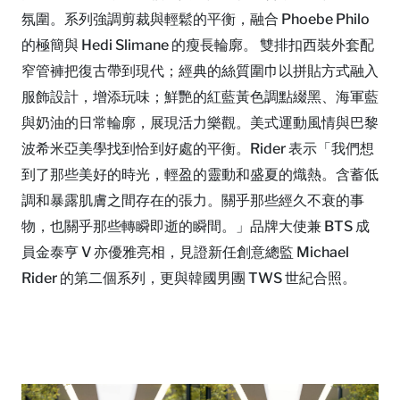
氛圍。系列強調剪裁與輕鬆的平衡，融合 Phoebe Philo
的極簡與 Hedi Slimane 的瘦長輪廓。 雙排扣西裝外套配
窄管褲把復古帶到現代；經典的絲質圍巾以拼貼方式融入
服飾設計，增添玩味；鮮艷的紅藍黃色調點綴黑、海軍藍
與奶油的日常輪廓，展現活力樂觀。美式運動風情與巴黎
波希米亞美學找到恰到好處的平衡。Rider 表示「我們想
到了那些美好的時光，輕盈的靈動和盛夏的熾熱。含蓄低
調和暴露肌膚之間存在的張力。關乎那些經久不衰的事
物，也關乎那些轉瞬即逝的瞬間。」品牌大使兼 BTS 成
員金泰亨 V 亦優雅亮相，見證新任創意總監 Michael
Rider 的第二個系列，更與韓國男團 TWS 世紀合照。