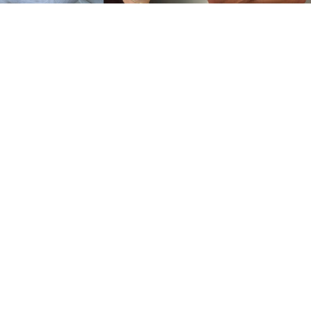
Style
22 July 2026
今夏最熱門的男裝
配飾，非這副
「Jacob Elordi 太
陽眼鏡」莫屬？
這一副被稱為「Jacob Elordi 太陽眼鏡」，為何成
為了今夏男裝界最具炙手可熱的 "It Accessory"?