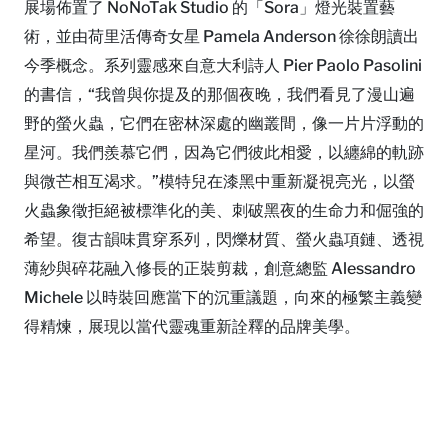
展場佈置了 NoNoTak Studio 的「Sora」燈光裝置藝
術，並由荷里活傳奇女星 Pamela Anderson 徐徐朗讀出
今季概念。系列靈感來自意大利詩人 Pier Paolo Pasolini
的書信，“我曾與你提及的那個夜晚，我們看見了漫山遍
野的螢火蟲，它們在密林深處的幽叢間，像一片片浮動的
星河。我們羨慕它們，因為它們彼此相愛，以纏綿的軌跡
與微芒相互渴求。”模特兒在漆黑中重新凝視亮光，以螢
火蟲象徵拒絕被標準化的美、刺破黑夜的生命力和倔強的
希望。復古韻味貫穿系列，閃爍材質、螢火蟲項鏈、透視
薄紗與碎花融入修長的正裝剪裁，創意總監 Alessandro
Michele 以時裝回應當下的沉重議題，向來的極繁主義變
得精煉，展現以當代靈魂重新詮釋的品牌美學。