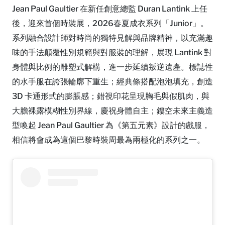
Jean Paul Gaultier 在新任創意總監 Duran Lantink 上任
後，迎來首個時裝展，2026春夏成衣系列「Junior」。
系列融合設計師對時尚的獨特見解與品牌精神，以充滿趣
味的手法顛覆性別規範與對服裝的理解，展現 Lantink 對
身體與比例的雕塑式解構，進一步延續叛逆遺產。標誌性
的水手服在誇張輪廓下重生；經典條搭配泡泡填充，創造
3D 卡通形式的膨脹感；錯視印花呈現胸毛與假肌肉，與
大膽裸露模糊性別界線，慶祝身體自主；鏤空未來主義造
型喚起 Jean Paul Gaultier 為《第五元素》設計的戲服，
相信將會成為這個巴黎時裝周最為兩極化的系列之一。