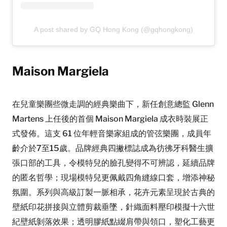
A post shared by GQ Hong Kong (@gqhongkong)
Maison Margiela
在兒童樂團些微走調的經典樂曲下，新任創意總監 Glenn
Martens 上任後的首個 Maison Margiela 成衣時裝展正
式發佈。這支 61 位年輕音樂家組成的管弦樂團，成員年
齡介於7至15歲。品牌經典四撇標誌成為彷彿牙科醫生擴
張口部的工具，令模特兒的臉孔變得不可辨認，延續品牌
的匿名哲學；現場模特兒更佩戴四角縫線口套，增添神秘
氛圍。系列與高級訂製一脈相承，花卉元素呈現於古典的
壁紙印花拼接與立體剪裁垂墜，針織面料壓印模擬十六世
紀壁紙剝落效果；透明膠紙點綴肩帶與領口，塑化工藝更