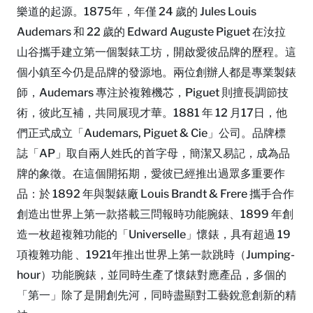
樂道的起源。1875年，年僅 24 歲的 Jules Louis
Audemars 和 22 歲的 Edward Auguste Piguet 在汝拉
山谷攜手建立第一個製錶工坊，開啟愛彼品牌的歷程。這
個小鎮至今仍是品牌的發源地。兩位創辦人都是專業製錶
師，Audemars 專注於複雜機芯，Piguet 則擅長調節技
術，彼此互補，共同展現才華。1881 年 12 月17日，他
們正式成立「Audemars, Piguet & Cie」公司。品牌標
誌「AP」取自兩人姓氏的首字母，簡潔又易記，成為品
牌的象徵。在這個開拓期，愛彼已經推出過眾多重要作
品：於 1892 年與製錶廠 Louis Brandt & Frere 攜手合作
創造出世界上第一款搭載三問報時功能腕錶、1899 年創
造一枚超複雜功能的「Universelle」懷錶，具有超過 19
項複雜功能 、1921年推出世界上第一款跳時（Jumping-
hour）功能腕錶，並同時生產了懷錶對應產品，多個的
「第一」除了是開創先河，同時盡顯對工藝銳意創新的精