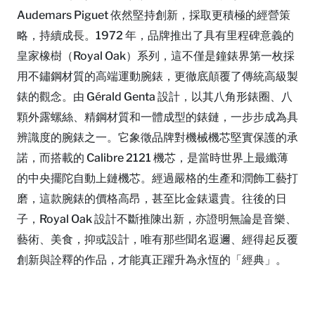
Audemars Piguet 依然堅持創新，採取更積極的經營策
略，持續成長。1972 年，品牌推出了具有里程碑意義的
皇家橡樹（Royal Oak）系列，這不僅是鐘錶界第一枚採
用不鏽鋼材質的高端運動腕錶，更徹底顛覆了傳統高級製
錶的觀念。由 Gérald Genta 設計，以其八角形錶圈、八
顆外露螺絲、精鋼材質和一體成型的錶鏈，一步步成為具
辨識度的腕錶之一。它象徵品牌對機械機芯堅實保護的承
諾，而搭載的 Calibre 2121 機芯，是當時世界上最纖薄
的中央擺陀自動上鏈機芯。經過嚴格的生產和潤飾工藝打
磨，這款腕錶的價格高昂，甚至比金錶還貴。往後的日
子，Royal Oak 設計不斷推陳出新，亦證明無論是音樂、
藝術、美食，抑或設計，唯有那些聞名遐邇、經得起反覆
創新與詮釋的作品，才能真正躍升為永恆的「經典」。