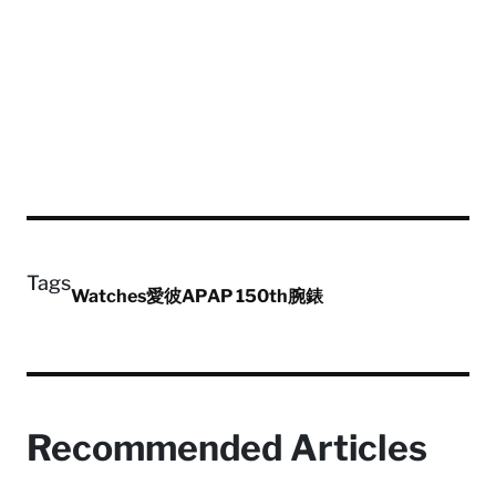
Tags
Watches
愛彼
AP
AP 150th
腕錶
Recommended Articles