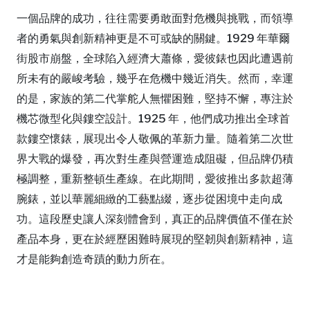
一個品牌的成功，往往需要勇敢面對危機與挑戰，而領導
者的勇氣與創新精神更是不可或缺的關鍵。1929 年華爾
街股市崩盤，全球陷入經濟大蕭條，愛彼錶也因此遭遇前
所未有的嚴峻考驗，幾乎在危機中幾近消失。然而，幸運
的是，家族的第二代掌舵人無懼困難，堅持不懈，專注於
機芯微型化與鏤空設計。1925 年，他們成功推出全球首
款鏤空懷錶，展現出令人敬佩的革新力量。隨着第二次世
界大戰的爆發，再次對生產與營運造成阻礙，但品牌仍積
極調整，重新整頓生產線。在此期間，愛彼推出多款超薄
腕錶，並以華麗細緻的工藝點綴，逐步從困境中走向成
功。這段歷史讓人深刻體會到，真正的品牌價值不僅在於
產品本身，更在於經歷困難時展現的堅韌與創新精神，這
才是能夠創造奇蹟的動力所在。