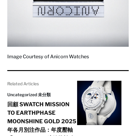
Image Courtesy of Anicorn Watches
Related Articles
Uncategorized 未分類
回顧 SWATCH MISSION
TO EARTHPHASE
MOONSHINE GOLD 2025
年各月別注作品：年度壓軸