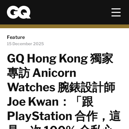
Feature
15 December 2025
GQ Hong Kong 獨家
專訪 Anicorn
Watches 腕錶設計師
Joe Kwan：「跟
PlayStation 合作，這