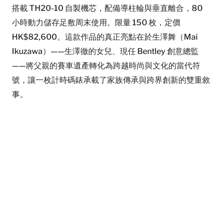
搭載 TH20-10 自製機芯，配備導柱輪與垂直離合，80
小時動力儲存足敷周末使用。限量 150 枚，定價
HK$82,600。這款作品的真正亮點在於生澤舞（Mai
Ikuzawa）——生澤徹的女兒、現任 Bentley 創意總監
——將父親的賽車遺產轉化為跨越時尚與文化的當代符
號，讓一枚計時碼錶承載了家族傳承與跨界創新的雙重敘
事。