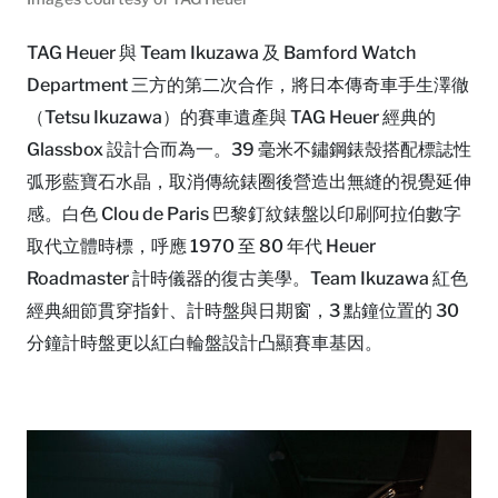
TAG Heuer 與 Team Ikuzawa 及 Bamford Watch
Department 三方的第二次合作，將日本傳奇車手生澤徹
（Tetsu Ikuzawa）的賽車遺產與 TAG Heuer 經典的
Glassbox 設計合而為一。39 毫米不鏽鋼錶殼搭配標誌性
弧形藍寶石水晶，取消傳統錶圈後營造出無縫的視覺延伸
感。白色 Clou de Paris 巴黎釘紋錶盤以印刷阿拉伯數字
取代立體時標，呼應 1970 至 80 年代 Heuer
Roadmaster 計時儀器的復古美學。Team Ikuzawa 紅色
經典細節貫穿指針、計時盤與日期窗，3 點鐘位置的 30
分鐘計時盤更以紅白輪盤設計凸顯賽車基因。