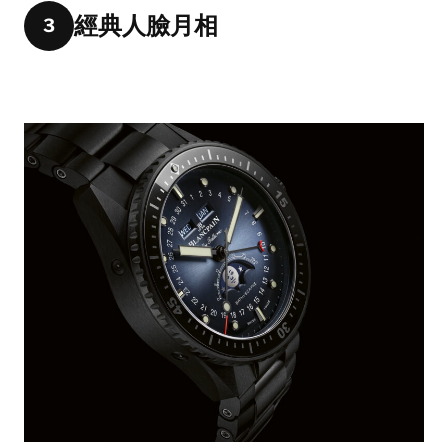
經典人臉月相
3