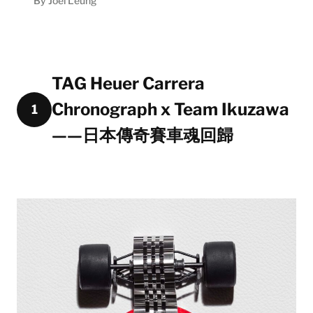
By
Joel Leung
TAG Heuer Carrera
Chronograph x Team Ikuzawa
1
——日本傳奇賽車魂回歸