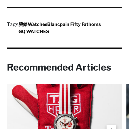
Tags
腕錶
Watches
Blancpain Fifty Fathoms
GQ WATCHES
Recommended Articles