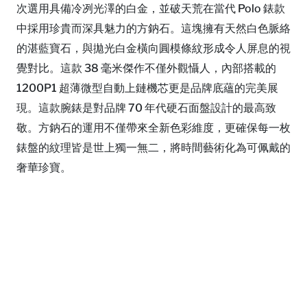
次選用具備冷冽光澤的白金，並破天荒在當代 Polo 錶款
中採用珍貴而深具魅力的方鈉石。這塊擁有天然白色脈絡
的湛藍寶石，與拋光白金橫向圓模條紋形成令人屏息的視
覺對比。這款 38 毫米傑作不僅外觀懾人，內部搭載的
1200P1 超薄微型自動上鏈機芯更是品牌底蘊的完美展
現。這款腕錶是對品牌 70 年代硬石面盤設計的最高致
敬。方鈉石的運用不僅帶來全新色彩維度，更確保每一枚
錶盤的紋理皆是世上獨一無二，將時間藝術化為可佩戴的
奢華珍寶。