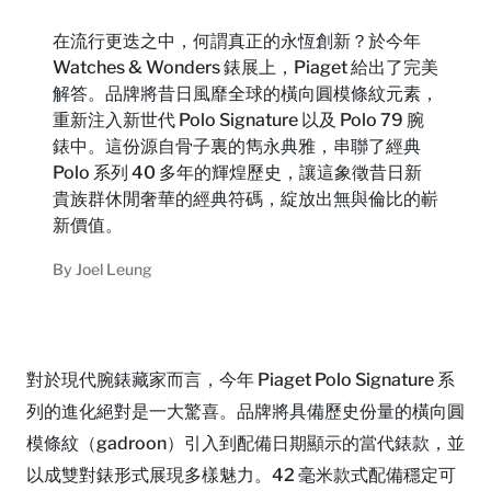
在流行更迭之中，何謂真正的永恆創新？於今年
Watches & Wonders 錶展上，Piaget 給出了完美
解答。品牌將昔日風靡全球的橫向圓模條紋元素，
重新注入新世代 Polo Signature 以及 Polo 79 腕
錶中。這份源自骨子裏的雋永典雅，串聯了經典
Polo 系列 40 多年的輝煌歷史，讓這象徵昔日新
貴族群休閒奢華的經典符碼，綻放出無與倫比的嶄
新價值。
By
Joel Leung
對於現代腕錶藏家而言，今年 Piaget Polo Signature 系
列的進化絕對是一大驚喜。品牌將具備歷史份量的橫向圓
模條紋（gadroon）引入到配備日期顯示的當代錶款，並
以成雙對錶形式展現多樣魅力。42 毫米款式配備穩定可