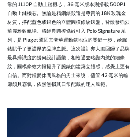
靠的 1110P 自動上鏈機芯，36 毫米版本則搭載 500P1
自動上鏈機芯。無論是精鋼錶殼還是尊貴的 18K 玫瑰金
材質，搭配藍色或銀色的立體圓模條紋錶盤，皆散發強烈
華麗雅致氣場。將經典圓模條紋引入 Polo Signature 系
列，是 Piaget 鞏固其奢華運動錶地位的關鍵一步，給腕
錶賦予了更濃厚的品牌血脈。這次設計亦大膽回歸了品牌
最具辨識度的幾何設計語彙，相較過去略顯內斂的細條
紋，圓模條紋大幅提升了腕錶的建築立體感，感覺上更有
自信。而對鍾愛休閒風格的男士來說，儘管 42 毫米的輪
廓頗具霸氣，依然無損其日常配戴的迷人風範。