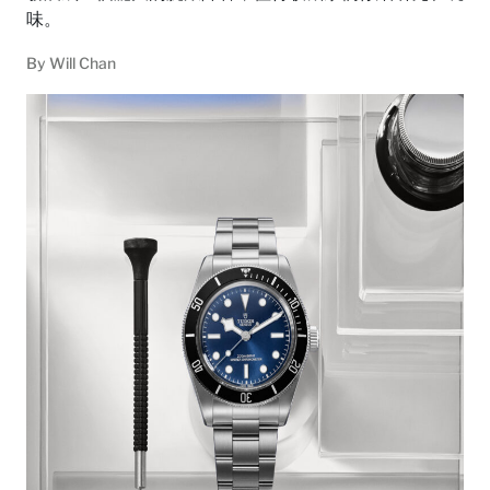
味。
By
Will Chan