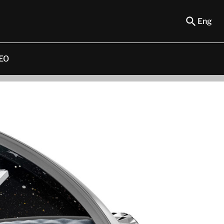
Eng
EO