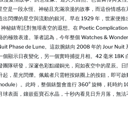
ls 深信，星空是一段永恆、神秘且充滿浪漫的故事，而這份情感
出閃爍的星空與流動的銀河。早在 1929 年，世家便推
神秘錶寄託對無垠夜空的遐想。在 Poetic Complicatio
致表達。筆者認為，今年整個 Watches & Wonder
it Phase de Lune。這款腕錶向 2008 年的 Jour Nu
顯示日夜變化，另一個實時捕捉月相。42 毫米 18K 
發團隊研發，深邃色彩點綴銅光，宛如夜空中的星辰。日
升起，星光閃爍。佩戴者只需輕按錶圈上的按鈕，即可啟
c module）。此時，整個錶盤會進行 360° 旋轉，耗時約 
月球表面，鑲嵌藍寶石水晶，十秒內看見日升月落，無法