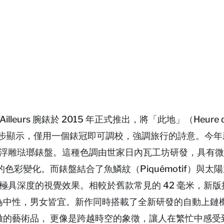
re d’Ailleurs 腕錶於 2015 年正式推出，將「此地」（Heure d
s）的時間同步顯示，僅用一個錶冠即可調校，強調旅行的詩意。今
wn）浮雕琺瑯錶盤。這種色調由世家日內瓦工坊研發，具有
彩變化。而錶盤結合了魚鱗紋（Piquémotif）與太
造出極具深度的視覺效果。相較於舊款常見的 42 毫米，新版
更為中性，男女皆宜。新作同時搭載了全新研發的自動上鏈
精緻的藝術品， 更像是跨越時空的象徵，讓人在繁忙中感受