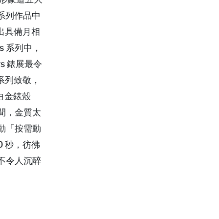
在系列作品中
出具備月相
ns 系列中，
s 錶展最令
it 系列致敬，
白金錶殼
間，金質太
動「按需動
10 秒，彷彿
不令人沉醉