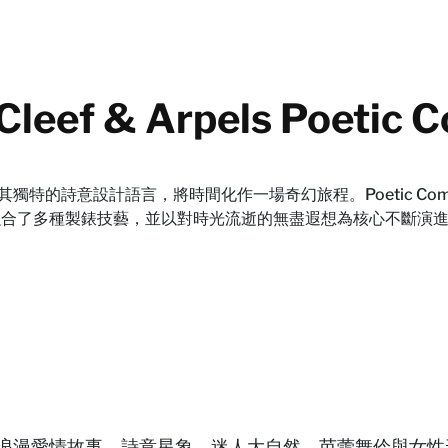
 & Arpels Poetic Co
s 憑藉其獨特的詩意設計語言，將時間化作一場奇幻旅程。Poetic Co
列融合了多種製錶技藝，並以對時光流逝的無盡遐想為核心不斷演進
系列的靈感源自浪漫愛情故事、詩意星象、迷人大自然、芭蕾舞伶與女