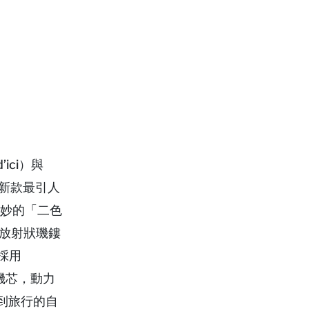
’ici）與
年新款最引人
微妙的「二色
陽放射狀璣鏤
採用
機芯，動力
到旅行的自