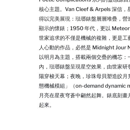
核心主題。Van Cleef & Arpe
得以完美展現：琺瑯錶盤層層堆疊，營造
顯示的懷錶；1950 年代，更以 Meteor 
世家追求的不僅是機械的複雜，更是工藝的極
人心動的作品，必然是 Midnight Jour Nu
以明月為主題，搭載兩個交疊的機芯：一個
內，琺瑯錶盤呈現星空效果，由世家研
陽穿梭天幕；夜晚，珍珠母貝塑造皎月
態機械模組」（on-demand dynami
月亮在星夜穹蒼中翩然起舞。錶底刻畫
起來。