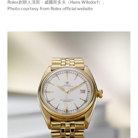
Rolex創辦人漢斯・威爾斯多夫（Hans Wilsdorf）。
Photo courtesy from Rolex official website