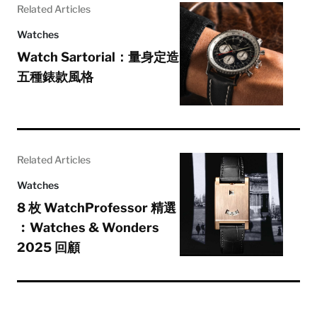
Related Articles
Watches
Watch Sartorial：量身定造
五種錶款風格
Related Articles
Watches
8 枚 WatchProfessor 精選
︰Watches & Wonders
2025 回顧