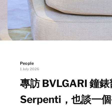
People
1 July 2026
專訪 BVLGARI 鐘錶
Serpenti，也談