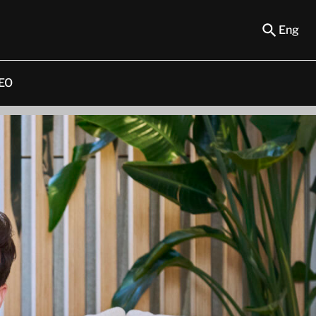
Eng
EO