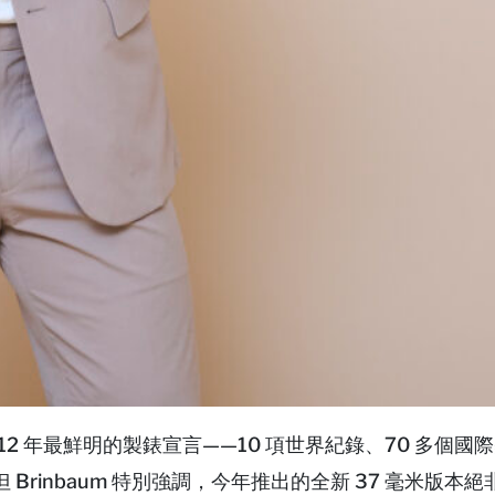
ARI 過去 12 年最鮮明的製錶宣言——10 項世界紀錄、70 多個
rinbaum 特別強調，今年推出的全新 37 毫米版本絕非