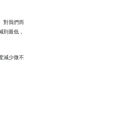
。
。對我們而
減到最低，
度減少微不