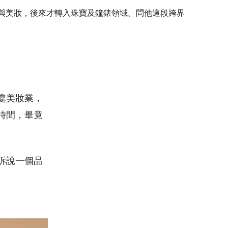
他做過香水與美妝，後來才轉入珠寶及鐘錶領域。問他這段跨界
處美妝業，
要時間，畢竟
訴說一個品