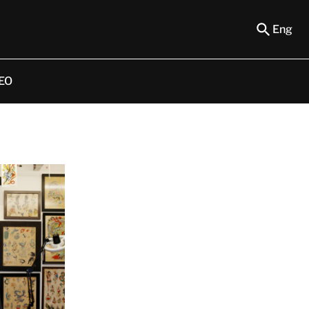
Eng
EO