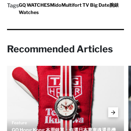
Tags
GQ WATCHES
Mido
Multifort TV Big Date
腕錶
Watches
Recommended Articles
Feature
GQ Hong Kong 本周錶單：你選日本賽車魂還是機