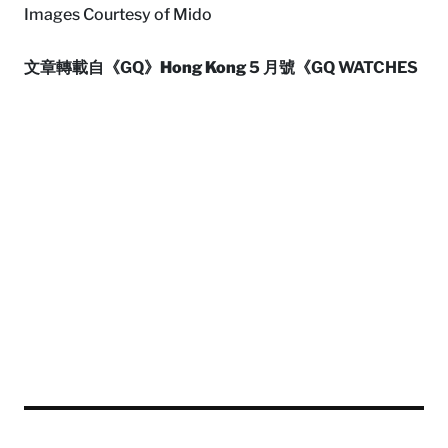
Images Courtesy of Mido
文章轉載自《GQ》
Hong Kong
5 月號《GQ WATCHES